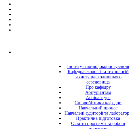
Інститут природокористування
Кафедра екології та технологій
захисту навколишнього
середовища
Про кафедру
Абітурієнтам
Аспірантура
Співробітники кафедри
Навчальний процес
Навчальні аудиторії та лаборатор
Практична підготовка
Освітні програми та робочі
програми