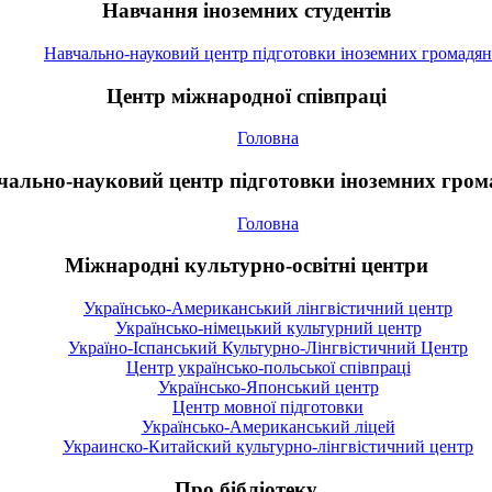
Навчання іноземних студентів
Навчально-науковий центр підготовки іноземних громадян
Центр міжнародної співпраці
Головна
чально-науковий центр підготовки іноземних гром
Головна
Міжнародні культурно-освітні центри
Українсько-Американський лінгвістичний центр
Українсько-німецький культурний центр
Україно-Іспанський Культурно-Лінгвістичний Центр
Центр українсько-польської співпраці
Українсько-Японський центр
Центр мовної підготовки
Українсько-Американський ліцей
Украинско-Китайский культурно-лінгвістичний центр
Про бібліотеку