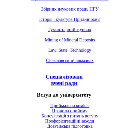
Збірник наукових праць НГУ
Історія і культура Придніпров'я
Гуманітарний журнал
Mining of Mineral Deposits
Law. State. Technology
Січеславський альманах
Спеціалізовані
вчені ради
Вступ до університету
Приймальна комісія
Правила прийому
Консультації з питань вступу
Профорієнтаційні заходи
Довузівська підготовка