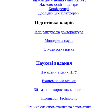
Наукові досягнення університету
Науково-освітні центри
Конференції
Дослідницькі платформи
Підготовка кадрів
Аспірантура та докторантура
Молодіжна наука
Студентська наука
Наукові видання
Науковий вісник НГУ
Економічний вісник
Збагачення корисних копалин
Information Technology
Гірнича електромеханіка та автоматика