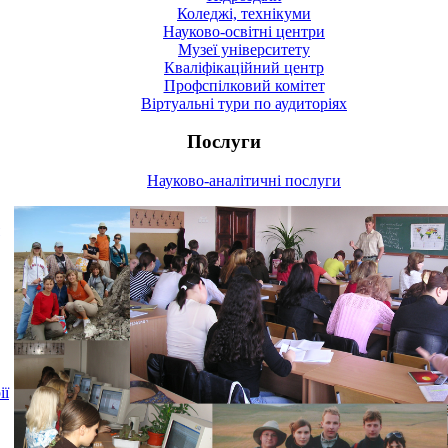
Коледжі, технікуми
Науково-освітні центри
Музеї університету
Кваліфікаційний центр
Профспілковий комітет
Віртуальні тури по аудиторіях
Послуги
Науково-аналітичні послуги
ії