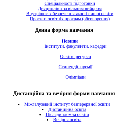
Спецiальностi підготовки
Дисципліни за вільним вибором
Внутрішнє забезпечення якості вищої освіти
Проєкти освітніх програм (обговорення)
Денна форма навчання
Новини
Інститути, факультети, кафедри
Освітні ресурси
Стипендії, премії
Олімпіади
Дистанційна та вечірня форми навчання
Міжгалузевий інститут безперервної освіти
Дистанційна освіта
Післядипломна освіта
Вечірня освіта