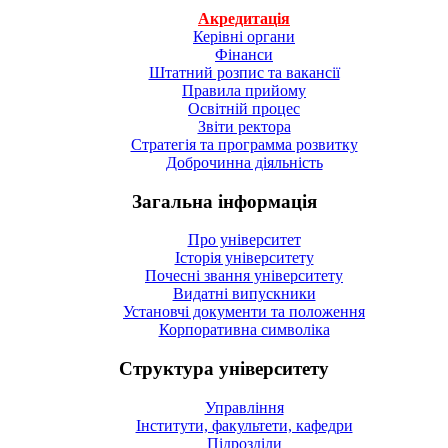
Акредитація
Керівні органи
Фінанси
Штатний розпис та вакансії
Правила прийому
Освітній процес
Звіти ректора
Стратегія та программа розвитку
Доброчинна діяльність
Загальна інформація
Про університет
Історія університету
Почесні звання університету
Видатні випускники
Установчі документи та положення
Корпоративна символiка
Структура університету
Управління
Інститути, факультети, кафедри
Підрозділи