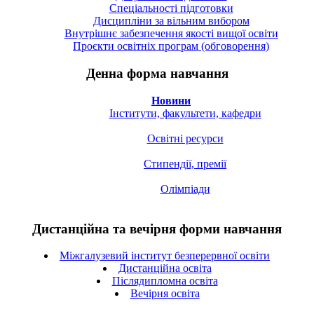
Спецiальностi підготовки
Дисципліни за вільним вибором
Внутрішнє забезпечення якості вищої освіти
Проєкти освітніх програм (обговорення)
Денна форма навчання
Новини
Інститути, факультети, кафедри
Освітні ресурси
Стипендії, премії
Олімпіади
Дистанційна та вечірня форми навчання
Міжгалузевий інститут безперервної освіти
Дистанційна освіта
Післядипломна освіта
Вечірня освіта