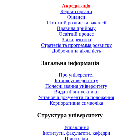
Акредитація
Керівні органи
Фінанси
Штатний розпис та вакансії
Правила прийому
Освітній процес
Звіти ректора
Стратегія та программа розвитку
Доброчинна діяльність
Загальна інформація
Про університет
Історія університету
Почесні звання університету
Видатні випускники
Установчі документи та положення
Корпоративна символiка
Структура університету
Управління
Інститути, факультети, кафедри
Підрозділи