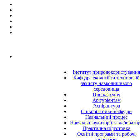
Інститут природокористування
Кафедра екології та технологій
захисту навколишнього
середовища
Про кафедру
Абітурієнтам
Аспірантура
Співробітники кафедри
Навчальний процес
Навчальні аудиторії та лаборатор
Практична підготовка
Освітні програми та робочі
програми