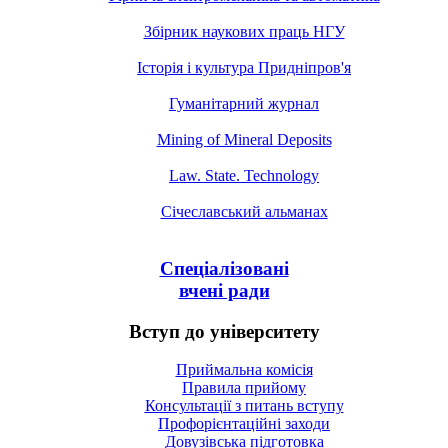
Збірник наукових праць НГУ
Історія і культура Придніпров'я
Гуманітарний журнал
Mining of Mineral Deposits
Law. State. Technology
Січеславський альманах
Спеціалізовані
вчені ради
Вступ до університету
Приймальна комісія
Правила прийому
Консультації з питань вступу
Профорієнтаційні заходи
Довузівська підготовка