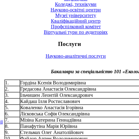
Коледжі, технікуми
Науково-освітні центри
Музеї університету
Кваліфікаційний центр
Профспілковий комітет
Віртуальні тури по аудиторіях
Послуги
Науково-аналітичні послуги
Бакалаври за спеціальністю 101 «Еколог
1.
Гордіна Ксенія Володимирівна
2.
Гредасова Анастасія Олександрівна
3.
Ільчишен Леонтій Олександрович
4.
Кайдаш Ілля Ростиславович
5.
Коваленко Анастасія Ігорівна
6.
Лісковська Софія Олександрівна
7.
Мізіна Катерина Геннадіївна
ії
8.
Панафутіна Марія Юріївна
9.
Стельмах Олег Анатолійович
10.
Файдор Артем Володимирович