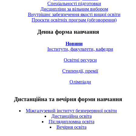
Спецiальностi підготовки
Дисципліни за вільним вибором
Внутрішнє забезпечення якості вищої освіти
Проєкти освітніх програм (обговорення)
Денна форма навчання
Новини
Інститути, факультети, кафедри
Освітні ресурси
Стипендії, премії
Олімпіади
Дистанційна та вечірня форми навчання
Міжгалузевий інститут безперервної освіти
Дистанційна освіта
Післядипломна освіта
Вечірня освіта