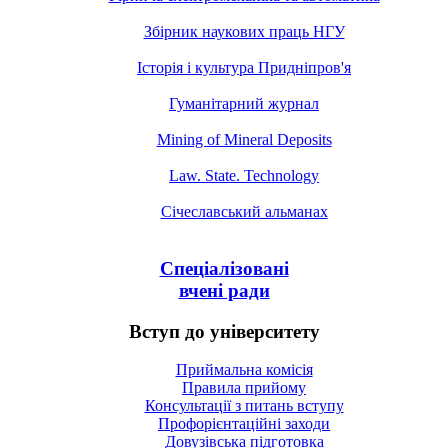
Збірник наукових праць НГУ
Історія і культура Придніпров'я
Гуманітарний журнал
Mining of Mineral Deposits
Law. State. Technology
Січеславський альманах
Спеціалізовані
вчені ради
Вступ до університету
Приймальна комісія
Правила прийому
Консультації з питань вступу
Профорієнтаційні заходи
Довузівська підготовка