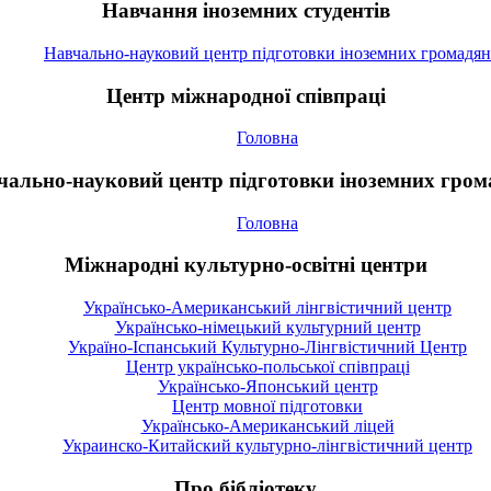
Навчання іноземних студентів
Навчально-науковий центр підготовки іноземних громадян
Центр міжнародної співпраці
Головна
чально-науковий центр підготовки іноземних гром
Головна
Міжнародні культурно-освітні центри
Українсько-Американський лінгвістичний центр
Українсько-німецький культурний центр
Україно-Іспанський Культурно-Лінгвістичний Центр
Центр українсько-польської співпраці
Українсько-Японський центр
Центр мовної підготовки
Українсько-Американський ліцей
Украинско-Китайский культурно-лінгвістичний центр
Про бібліотеку