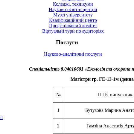
Коледжі, технікуми
Науково-освітні центри
Музеї університету
Кваліфікаційний центр
Профспілковий комітет
Віртуальні тури по аудиторіях
Послуги
Науково-аналітичні послуги
Спеціальність 8.04010601 «Екологія та охорона
Магістри гр. ГЕ-13-1м (денн
№
П.І.Б. випускник
1
Бутузова Марина Анато
ії
2
Гамзіна Анастасія Арт