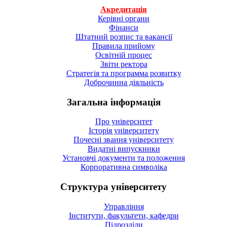
Акредитація
Керівні органи
Фінанси
Штатний розпис та вакансії
Правила прийому
Освітній процес
Звіти ректора
Стратегія та программа розвитку
Доброчинна діяльність
Загальна інформація
Про університет
Історія університету
Почесні звання університету
Видатні випускники
Установчі документи та положення
Корпоративна символiка
Структура університету
Управління
Інститути, факультети, кафедри
Підрозділи