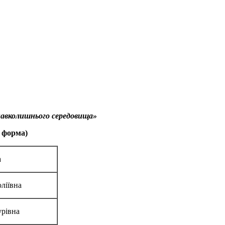
 навколишнього середовища»
а форма)
а
ліївна
урівна