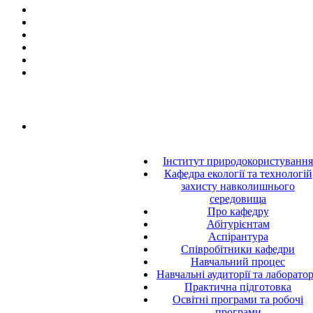
Інститут природокористування
Кафедра екології та технологій
захисту навколишнього
середовища
Про кафедру
Абітурієнтам
Аспірантура
Співробітники кафедри
Навчальний процес
Навчальні аудиторії та лаборатор
Практична підготовка
Освітні програми та робочі
програми