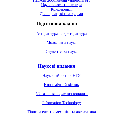
Наукові досягнення університету
Науково-освітні центри
Конференції
Дослідницькі платформи
Підготовка кадрів
Аспірантура та докторантура
Молодіжна наука
Студентська наука
Наукові видання
Науковий вісник НГУ
Економічний вісник
Збагачення корисних копалин
Information Technology
Гірнича електромеханіка та автоматика