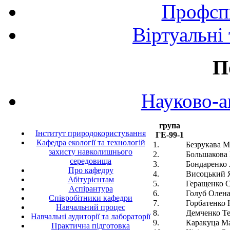
Профспі
Віртуальні
П
Науково-а
група
Інститут природокористування
ГЕ-99-1
Кафедра екології та технологій
1.
Безрукава М
захисту навколишнього
2.
Большакова 
середовища
3.
Бондаренко 
Про кафедру
4.
Висоцький 
Абітурієнтам
5.
Геращенко 
Аспірантура
6.
Голуб Олена
Співробітники кафедри
7.
Горбатенко 
Навчальний процес
8.
Демченко Те
Навчальні аудиторії та лабораторії
9.
Каракуца М
Практична підготовка