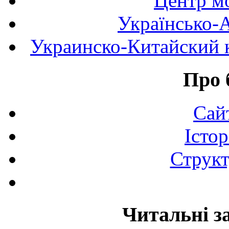
Центр мо
Українсько-
Украинско-Китайский к
Про 
Сай
Істор
Структ
Читальні з