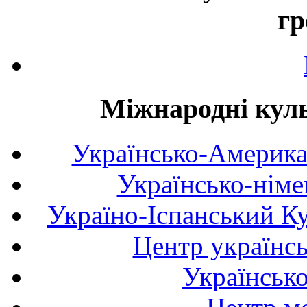
гр
Міжнародні куль
Українсько-Америка
Українсько-німе
Україно-Іспанський К
Центр українсь
Українськ