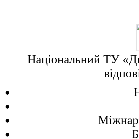
Національний ТУ «Дн
відпов
Міжнаро
Б