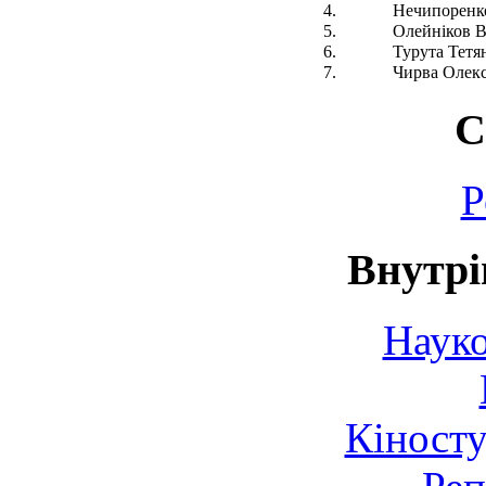
4.
Нечипоренк
5.
Олейніков В
6.
Турута Тетя
7.
Чирва Олекс
С
Р
Внутрі
Науко
Кіносту