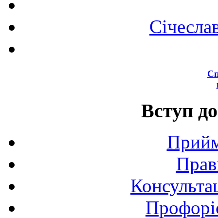
Січесла
Сп
Вступ до
Прийм
Прав
Консультац
Профоріє