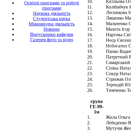
10.
Кісільова О
Освітні програми та робочі
11.
Колібабчук
програми
12.
Лесникова Н
Наукова діяльність
13.
Ляшенко Ма
Студентська наука
14.
Мальченко 
Міжнародна діяльність
Новини
15.
Махота Ігор
Випускники кафедри
16.
Нартова Сві
Галерея фото та відео
17.
Неєр Євгені
18.
Нєбогатих С
19.
Панко Вади
20.
Патретний 
21.
Самарський
22.
Сіліна Ната
23.
Сокур Натал
24.
Стрижак Ол
25.
Терендій Юл
26.
Тимченко Те
група
ГЕ-99-
1м
1.
Жила Ольга
2.
Лебеденко В
3.
Мутучія Же