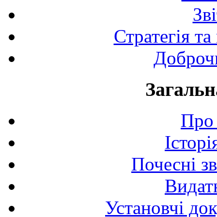
Зв
Стратегія та
Доброчи
Загальн
Про 
Історі
Почесні з
Видат
Установчі до