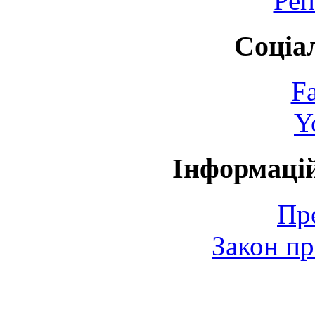
Реп
Соціа
F
Y
Інформаці
Пр
Закон пр