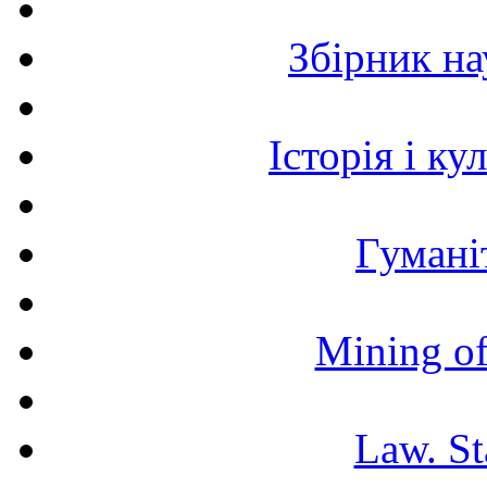
Збірник н
Історія і к
Гумані
Mining of
Law. St