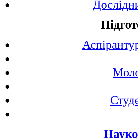
Дослідн
Підгот
Аспірантур
Моло
Студе
Науко