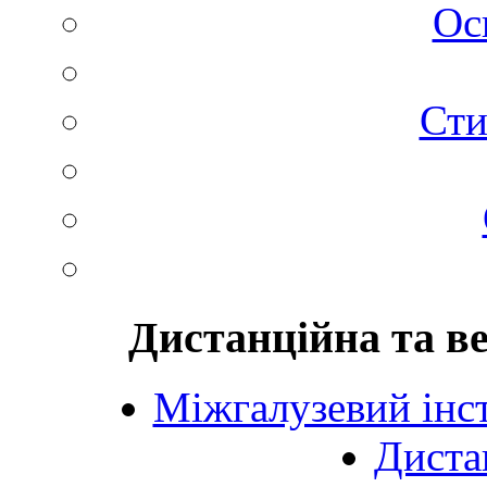
Ос
Сти
Дистанційна та в
Міжгалузевий інст
Диста