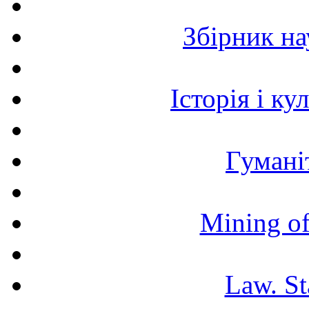
Збірник н
Історія і к
Гумані
Mining of
Law. St