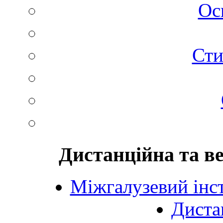
Ос
Сти
Дистанційна та в
Міжгалузевий інст
Диста