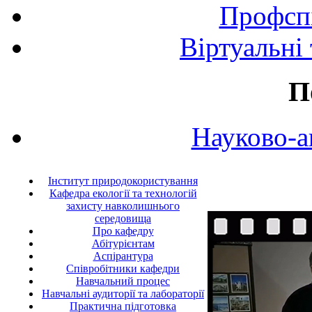
Профспі
Віртуальні
П
Науково-а
Інститут природокористування
Кафедра екології та технологій
захисту навколишнього
середовища
Про кафедру
Абітурієнтам
Аспірантура
Співробітники кафедри
Навчальний процес
Навчальні аудиторії та лабораторії
Практична підготовка