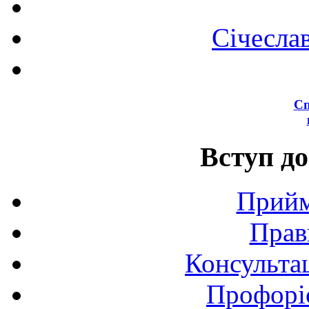
Січесла
Сп
Вступ до
Прийм
Прав
Консультац
Профоріє