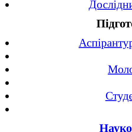
Дослідн
Підгот
Аспірантур
Моло
Студе
Науко