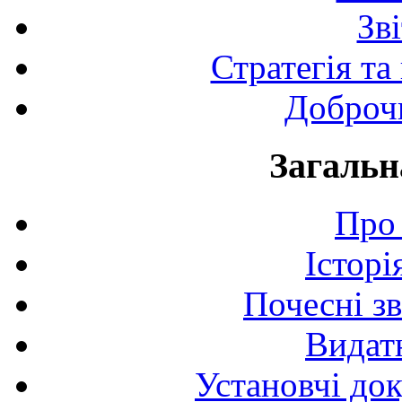
Зв
Стратегія та
Доброчи
Загальн
Про 
Історі
Почесні з
Видат
Установчі до