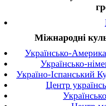
гр
Міжнародні куль
Українсько-Америка
Українсько-німе
Україно-Іспанський К
Центр українсь
Українськ