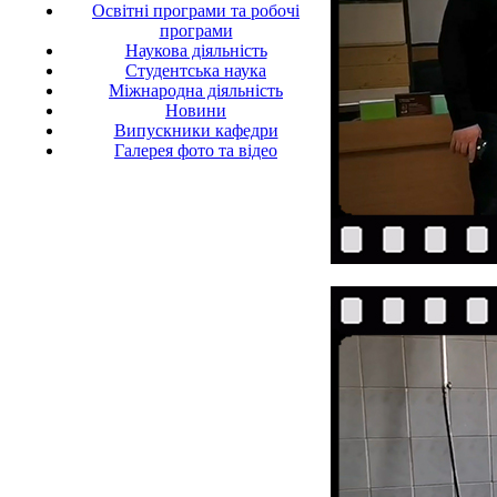
Освітні програми та робочі
програми
Наукова діяльність
Студентська наука
Міжнародна діяльність
Новини
Випускники кафедри
Галерея фото та відео