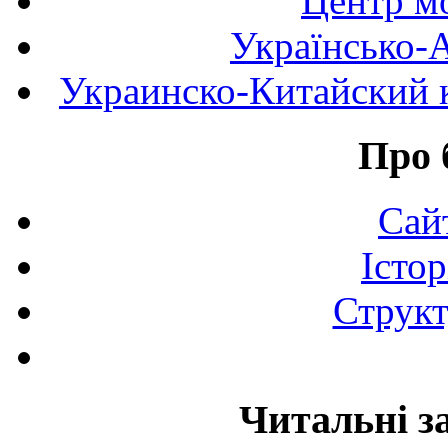
Центр мо
Українсько-
Украинско-Китайский к
Про 
Сай
Істор
Структ
Читальні з