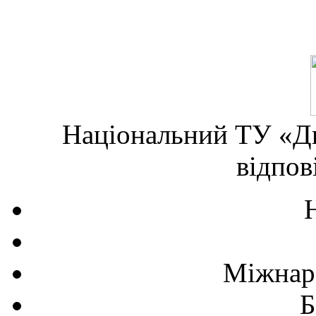
Національний ТУ «Дн
відпов
Міжнаро
Б