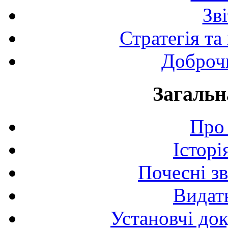
Зв
Стратегія та
Доброчи
Загальн
Про 
Історі
Почесні з
Видат
Установчі до