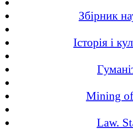
Збірник н
Історія і к
Гумані
Mining of
Law. St