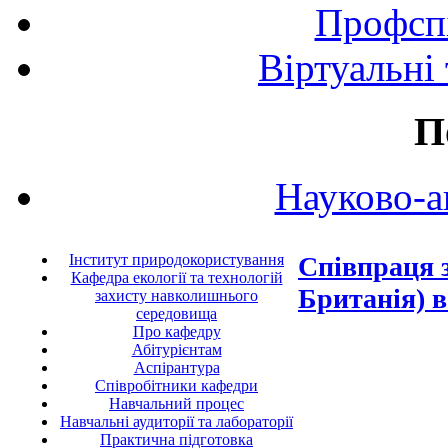
Профспі
Віртуальні
П
Науково-а
Інститут природокористування
Співпраця 
Кафедра екології та технологій
Британія) 
захисту навколишнього
середовища
Про кафедру
Абітурієнтам
Аспірантура
Співробітники кафедри
Навчальний процес
Навчальні аудиторії та лабораторії
Практична підготовка