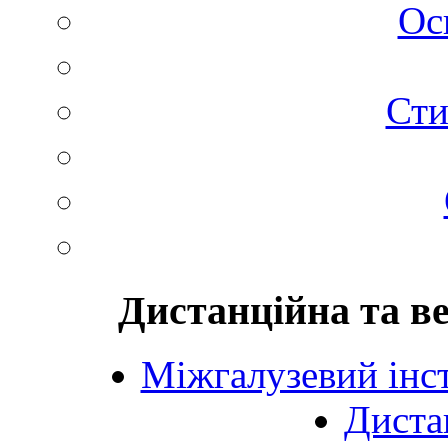
Ос
Сти
Дистанційна та в
Міжгалузевий інст
Диста