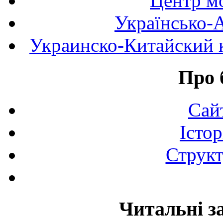
Центр мо
Українсько-
Украинско-Китайский к
Про 
Сай
Істор
Структ
Читальні з