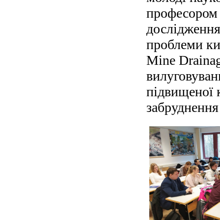
професором
дослідження
проблеми ки
Mine Draina
вилуговуванн
підвищеної 
забруднення