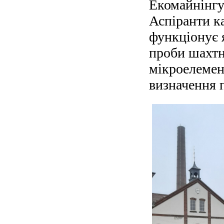
Екомайнінгу
Аспіранти ка
функціонує 
проби шахтни
мікроелемент
визначення п