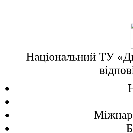
Національний ТУ «Дн
відпов
Міжнаро
Б