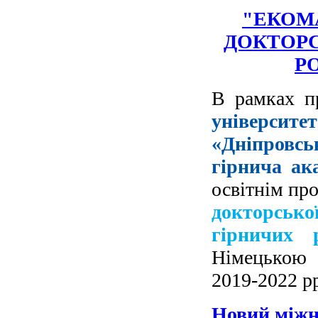
"
ЕКОМА
ДОКТОРС
Р
В рамках 
університе
«Дніпровсь
гірнича ак
освітнім пр
докторськ
гірничих р
Німецькою
2019-2022 р
Новий міжн