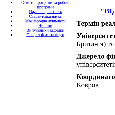
Освітні програми та робочі
програми
"ВІ
Наукова діяльність
Студентська наука
Міжнародна діяльність
Термін реал
Новини
Випускники кафедри
Університе
Галерея фото та відео
Британія) т
Джерело фі
університеті
Координато
Ковров