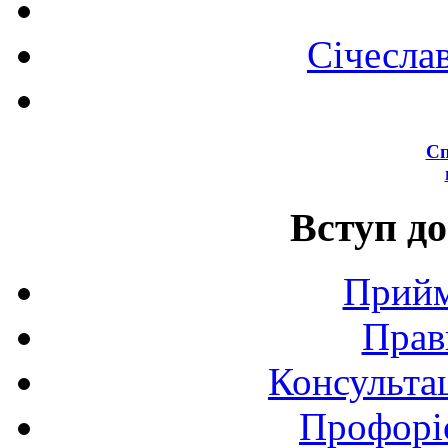
Січесла
Сп
Вступ до
Прийм
Прав
Консультац
Профоріє