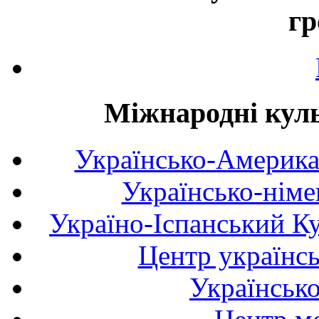
гр
Міжнародні куль
Українсько-Америка
Українсько-німе
Україно-Іспанський К
Центр українсь
Українськ