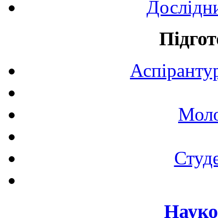
Дослідн
Підгот
Аспірантур
Моло
Студе
Науко