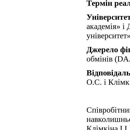
Термін реал
Університе
академія» і
університет
Джерело фі
обмінів (D
Відповідал
О.С. і Клімкі
Cпівробітник
навколишньо
Клімкіна І.І