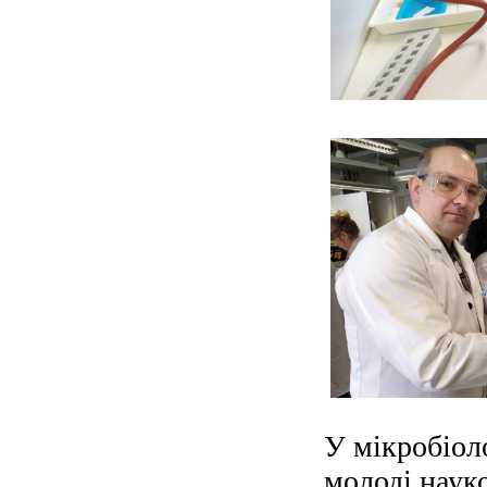
У мікробіоло
молоді наук