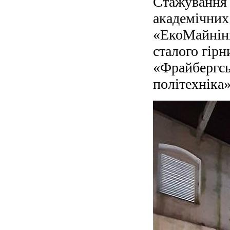
Стажування 
академічних
«ЕкоМайнінг
сталого гірн
«Фрайбергсь
політехніка»