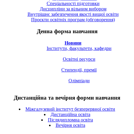
Спецiальностi підготовки
Дисципліни за вільним вибором
Внутрішнє забезпечення якості вищої освіти
Проєкти освітніх програм (обговорення)
Денна форма навчання
Новини
Інститути, факультети, кафедри
Освітні ресурси
Стипендії, премії
Олімпіади
Дистанційна та вечірня форми навчання
Міжгалузевий інститут безперервної освіти
Дистанційна освіта
Післядипломна освіта
Вечірня освіта