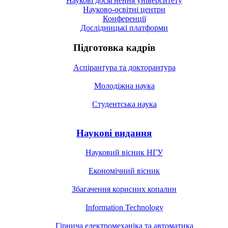
Наукові досягнення університету
Науково-освітні центри
Конференції
Дослідницькі платформи
Підготовка кадрів
Аспірантура та докторантура
Молодіжна наука
Студентська наука
Наукові видання
Науковий вісник НГУ
Економічний вісник
Збагачення корисних копалин
Information Technology
Гірнича електромеханіка та автоматика