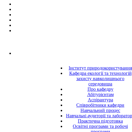
Інститут природокористування
Кафедра екології та технологій
захисту навколишнього
середовища
Про кафедру
Абітурієнтам
Аспірантура
Співробітники кафедри
Навчальний процес
Навчальні аудиторії та лаборатор
Практична підготовка
Освітні програми та робочі
програми