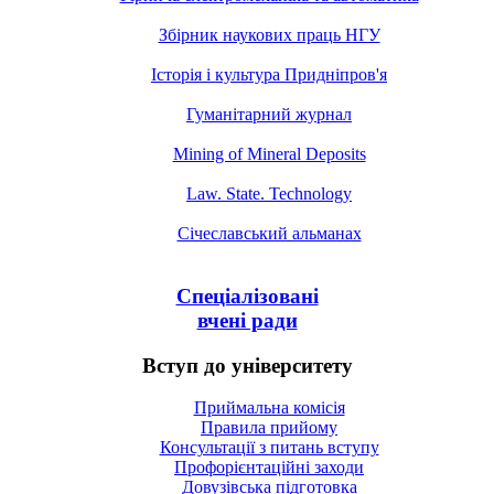
Збірник наукових праць НГУ
Історія і культура Придніпров'я
Гуманітарний журнал
Mining of Mineral Deposits
Law. State. Technology
Січеславський альманах
Спеціалізовані
вчені ради
Вступ до університету
Приймальна комісія
Правила прийому
Консультації з питань вступу
Профорієнтаційні заходи
Довузівська підготовка