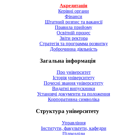
Акредитація
Керівні органи
Фінанси
Штатний розпис та вакансії
Правила прийому
Освітній процес
Звіти ректора
Стратегія та программа розвитку
Доброчинна діяльність
Загальна інформація
Про університет
Історія університету
Почесні звання університету
Видатні випускники
Установчі документи та положення
Корпоративна символiка
Структура університету
Управління
Інститути, факультети, кафедри
Підрозділи