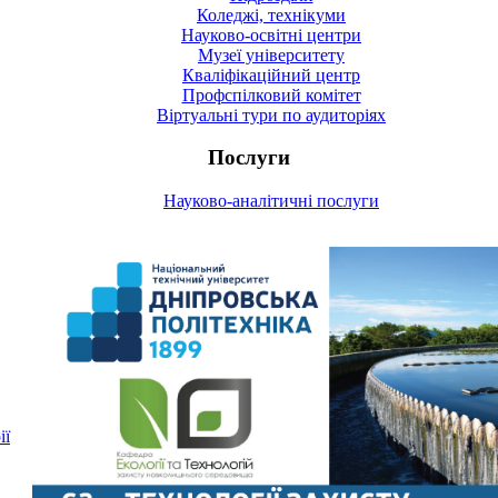
Коледжі, технікуми
Науково-освітні центри
Музеї університету
Кваліфікаційний центр
Профспілковий комітет
Віртуальні тури по аудиторіях
Послуги
Науково-аналітичні послуги
ії