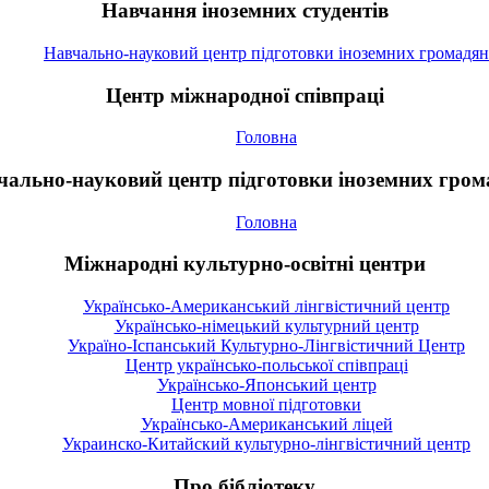
Навчання іноземних студентів
Навчально-науковий центр підготовки іноземних громадян
Центр міжнародної співпраці
Головна
чально-науковий центр підготовки іноземних гром
Головна
Міжнародні культурно-освітні центри
Українсько-Американський лінгвістичний центр
Українсько-німецький культурний центр
Україно-Іспанський Культурно-Лінгвістичний Центр
Центр українсько-польської співпраці
Українсько-Японський центр
Центр мовної підготовки
Українсько-Американський ліцей
Украинско-Китайский культурно-лінгвістичний центр
Про бібліотеку