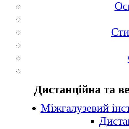
Ос
Сти
Дистанційна та в
Міжгалузевий інст
Диста