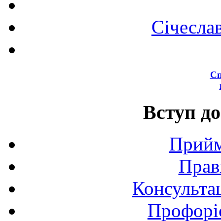
Січесла
Сп
Вступ до
Прийм
Прав
Консультац
Профоріє