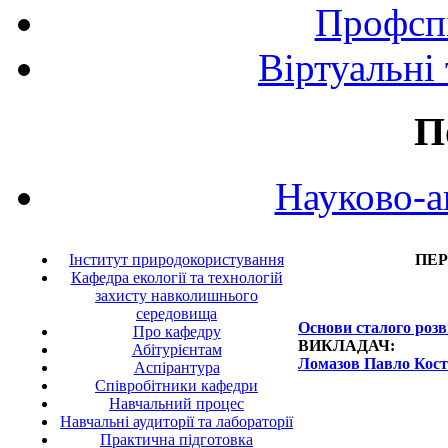
Профспі
Віртуальні
П
Науково-а
Інститут природокористування
ПЕР
Кафедра екології та технологій
захисту навколишнього
середовища
Основи сталого роз
Про кафедру
ВИКЛАДАЧ:
Абітурієнтам
Ломазов Павло Кос
Аспірантура
Співробітники кафедри
Навчальний процес
Навчальні аудиторії та лабораторії
Практична підготовка