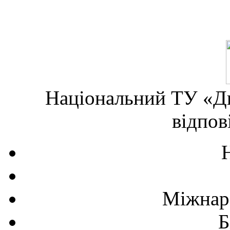
Національний ТУ «Дн
відпов
Міжнаро
Б