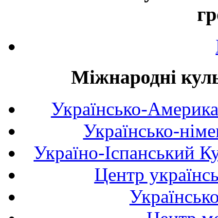
гр
Міжнародні куль
Українсько-Америка
Українсько-німе
Україно-Іспанський К
Центр українсь
Українськ