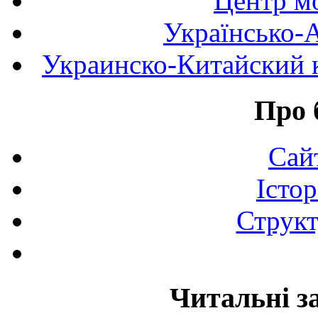
Центр мо
Українсько-
Украинско-Китайский к
Про 
Сай
Істор
Структ
Читальні з