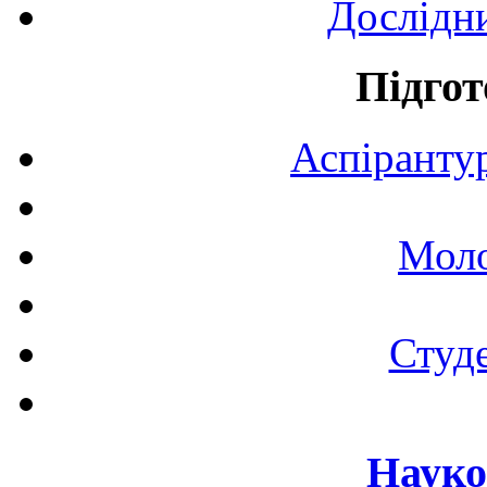
Дослідн
Підгот
Аспірантур
Моло
Студе
Науко