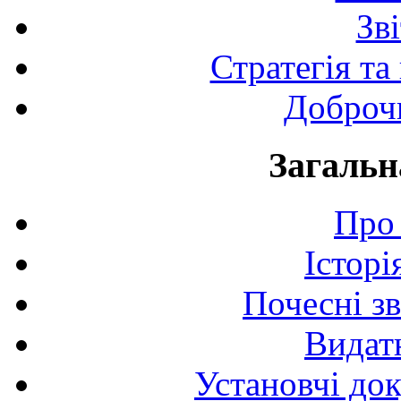
Зв
Стратегія та
Доброчи
Загальн
Про 
Історі
Почесні з
Видат
Установчі до