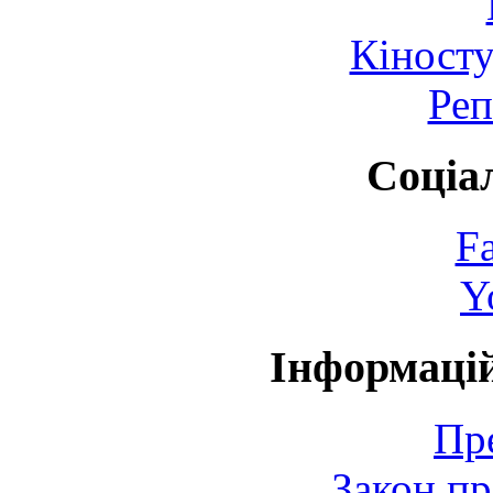
Кіносту
Реп
Соціа
F
Y
Інформаці
Пр
Закон пр