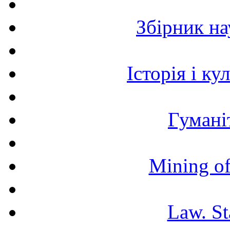
Збірник н
Історія і к
Гумані
Mining of
Law. St