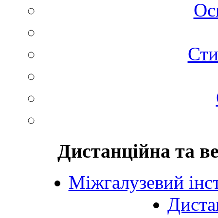
Ос
Сти
Дистанційна та в
Міжгалузевий інст
Диста