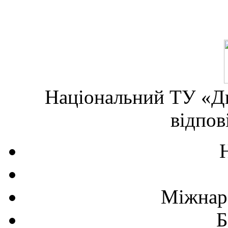
Національний ТУ «Дн
відпов
Міжнаро
Б