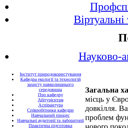
Профспі
Віртуальні
П
Науково-а
Інститут природокористування
Кафедра екології та технологій
захисту навколишнього
Загальна х
середовища
Про кафедру
місць у Євр
Абітурієнтам
Аспірантура
довкілля. В
Співробітники кафедри
Навчальний процес
проблем фун
Навчальні аудиторії та лабораторії
нового покол
Практична підготовка