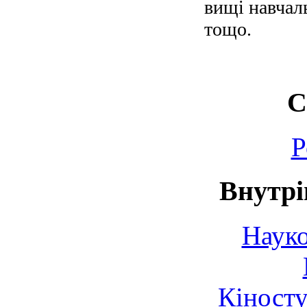
вищі навчаль
тощо.
С
Р
Внутрі
Науко
Кіносту