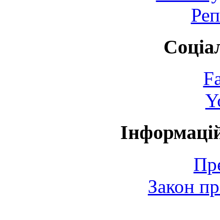
Реп
Соціа
F
Y
Інформаці
Пр
Закон пр