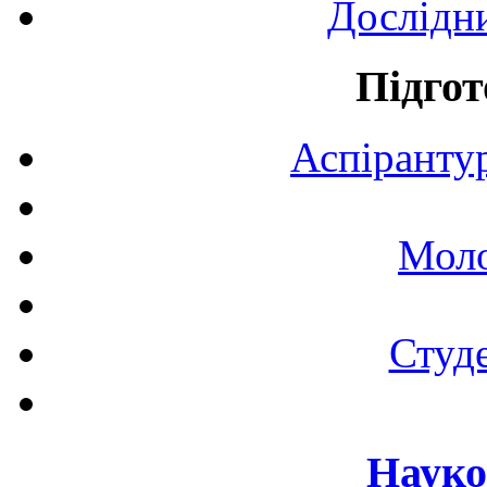
Дослідн
Підгот
Аспірантур
Моло
Студе
Науко