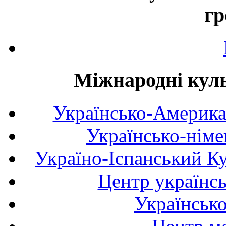
гр
Міжнародні куль
Українсько-Америка
Українсько-німе
Україно-Іспанський К
Центр українсь
Українськ