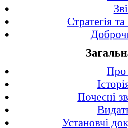
Зв
Стратегія та
Доброчи
Загальн
Про 
Історі
Почесні з
Видат
Установчі до