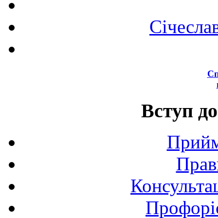
Січесла
Сп
Вступ до
Прийм
Прав
Консультац
Профоріє