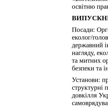
освітню пра
ВИПУСКН
Посади: Орг
еколог/голов
державний і
нагляду, ек
та митних ор
безпеки та ін
Установи: пр
структурні п
довкілля Укр
самоврядуван