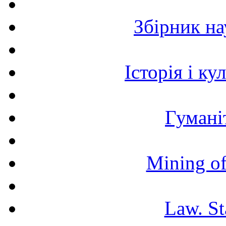
Збірник н
Історія і к
Гумані
Mining of
Law. St