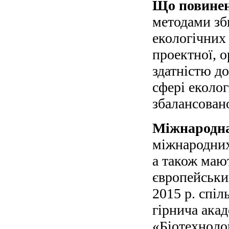
Що повинен
методами зби
екологічних
проектної, о
здатністю до
сфері еколо
збалансован
Міжнародна
міжнародних
а також маю
європейських
2015 р. спі
гірнича акад
«Біотехнолог