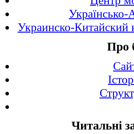
Центр мо
Українсько-
Украинско-Китайский к
Про 
Сай
Істор
Структ
Читальні з