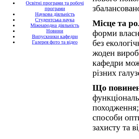
Освітні програми та робочі
збалансован
програми
Наукова діяльність
Студентська наука
Місце та р
Міжнародна діяльність
Новини
форми власн
Випускники кафедри
без екологіч
Галерея фото та відео
жоден вироб
кафедри мож
різних галуз
Що повинен
функціональ
походження;
способи опт
захисту та 